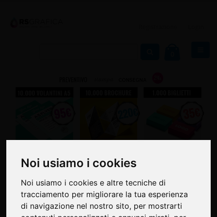
Registrazione
Login
0
Noi usiamo i cookies
Noi usiamo i cookies
Noi usiamo i cookies e altre tecniche di
Noi usiamo i cookies e altre tecniche di
tracciamento per migliorare la tua esperienza
tracciamento per migliorare la tua esperienza
di navigazione nel nostro sito, per mostrarti
di navigazione nel nostro sito, per mostrarti