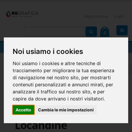
Registrazione
Login
0
Locandine
Noi usiamo i cookies
Noi usiamo i cookies e altre tecniche di
Home
ESPOSITORI
Locandine
Locandine
tracciamento per migliorare la tua esperienza
di navigazione nel nostro sito, per mostrarti
contenuti personalizzati e annunci mirati, per
analizzare il traffico sul nostro sito, e per
capire da dove arrivano i nostri visitatori.
Accetto
Cambia le mie impostazioni
Locandine